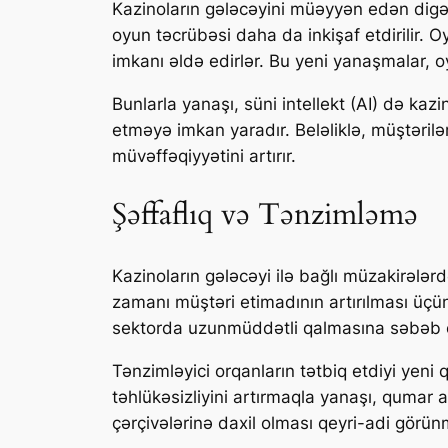
Kazinoların gələcəyini müəyyən edən digər bi
oyun təcrübəsi daha da inkişaf etdirilir. 
imkanı əldə edirlər. Bu yeni yanaşmalar, o
Bunlarla yanaşı, süni intellekt (AI) də kazi
etməyə imkan yaradır. Beləliklə, müştərilər
müvəffəqiyyətini artırır.
Şəffaflıq və Tənzimləmə
Kazinoların gələcəyi ilə bağlı müzakirələr
zamanı müştəri etimadının artırılması üçün
sektorda uzunmüddətli qalmasına səbəb ol
Tənzimləyici orqanların tətbiq etdiyi yeni 
təhlükəsizliyini artırmaqla yanaşı, qumar a
çərçivələrinə daxil olması qeyri-adi görün