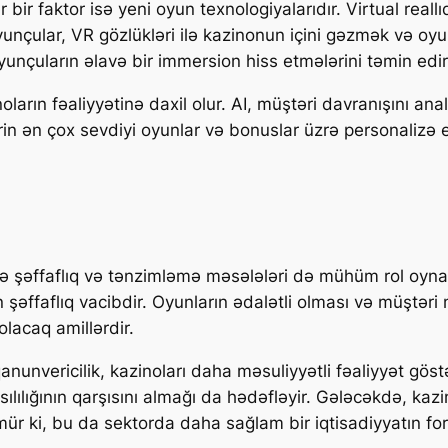
r faktor isə yeni oyun texnologiyalarıdır. Virtual reallıq 
Oyunçular, VR gözlükləri ilə kazinonun içini gəzmək və oy
yunçuların əlavə bir immersion hiss etmələrini təmin edir
noların fəaliyyətinə daxil olur. AI, müştəri davranışını an
in ən çox sevdiyi oyunlar və bonuslar üzrə personalizə edil
də şəffaflıq və tənzimləmə məsələləri də mühüm rol oynayı
 şəffaflıq vacibdir. Oyunların ədalətli olması və müştər
acaq amillərdir.
qanunvericilik, kazinoları daha məsuliyyətli fəaliyyət gö
sılılığının qarşısını almağı da hədəfləyir. Gələcəkdə, ka
mür ki, bu da sektorda daha sağlam bir iqtisadiyyatın for