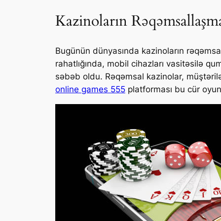
Kazinoların Rəqəmsallaşma
Bugünün dünyasında kazinoların rəqəmsallaşma
rahatlığında, mobil cihazları vasitəsilə 
səbəb oldu. Rəqəmsal kazinolar, müştərilər
online games 555
platforması bu cür oyun