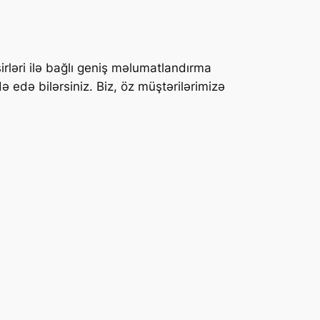
rləri ilə bağlı geniş məlumatlandırma
ldə edə bilərsiniz. Biz, öz müştərilərimizə