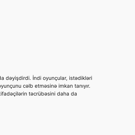
dəyişdirdi. İndi oyunçular, istədikləri
 oyunçunu cəlb etməsinə imkan tanıyır.
tifadəçilərin təcrübəsini daha da