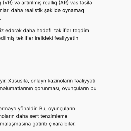
(VR) və artırılmış reallıq (AR) vasitəsilə
unları daha realistik şəkildə oynamaq
.
aliz edərək daha hədəfli təkliflər təqdim
miş təkliflər irəlidəki fəaliyyətin
r. Xüsusilə, onlayn kazinoların fəaliyyəti
i məlumatlarının qorunması, oyunçuların bu
stərməyə yönəldir. Bu, oyunçuların
zinoların daha sərt tənzimləmə
malaşmasına gətirib çıxara bilər.