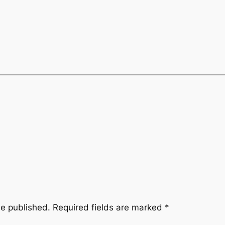
be published.
Required fields are marked
*