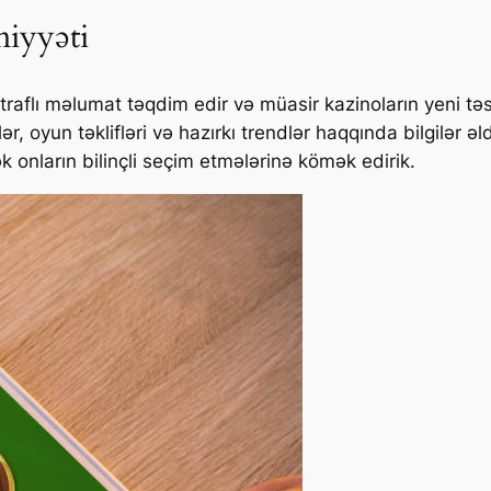
iyyəti
aflı məlumat təqdim edir və müasir kazinoların yeni təsi
lər, oyun təklifləri və hazırkı trendlər haqqında bilgilər ə
k onların bilinçli seçim etmələrinə kömək edirik.