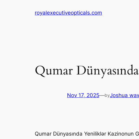
Skip
royalexecutiveopticals.com
to
content
Qumar Dünyasında 
Nov 17, 2025
—
Joshua wa
by
Qumar Dünyasında Yeniliklər Kazinonun G