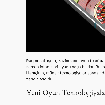
Rəqəmsallaşma, kazinoların oyun təcrübəsin
zaman istədikləri oyunu seçə bilirlər. Bu 
Həmçinin, müasir texnologiyalar sayəsində,
zənginləşdirir.
Yeni Oyun Texnologiyala