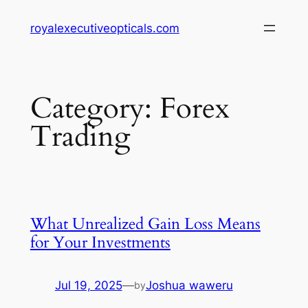
Skip
royalexecutiveopticals.com
to
content
Category:
Forex
Trading
What Unrealized Gain Loss Means
for Your Investments
Jul 19, 2025
—
Joshua waweru
by