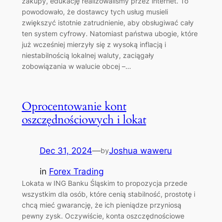
zakupy, edukację realizowaliśmy przez internet. To
powodowało, że dostawcy tych usług musieli
zwiększyć istotnie zatrudnienie, aby obsługiwać cały
ten system cyfrowy. Natomiast państwa ubogie, które
już wcześniej mierzyły się z wysoką inflacją i
niestabilnością lokalnej waluty, zaciągały
zobowiązania w walucie obcej –…
Oprocentowanie kont
oszczędnościowych i lokat
Dec 31, 2024
—
Joshua waweru
by
in
Forex Trading
Lokata w ING Banku Śląskim to propozycja przede
wszystkim dla osób, które cenią stabilność, prostotę i
chcą mieć gwarancję, że ich pieniądze przyniosą
pewny zysk. Oczywiście, konta oszczędnościowe